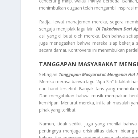
cenderung mirip, walau liriknya berbeda. Bahkan,
menimbulkan dugaan telah mengambil inspirasi mu
Radja, lewat manajemen mereka, segera membe
sengaja menjiplak lagu lain.
Di Takedown Dari Ap
asli yang di buat oleh mereka. Dan bahwa seti
juga menegaskan bahwa mereka siap bekerja s
secara damai. Kontroversi ini menimbulkan perdeb
TANGGAPAN MASYARAKAT MENGE
Sebagian
Tanggapan Masyarakat Mengenai Hal I
Mereka merasa bahwa lagu “Apa Sih” tidaklah hasil
dari band tersebut. Banyak fans yang mendukung
Dan mengatakan bahwa musik merupakan bentuk
kemiripan. Menurut mereka, ini ialah masalah yan
pihak yang terlibat.
Namun, tidak sedikit juga yang menilai bahwa
pentingnya menjaga orisinalitas dalam bidang m
bahwa jika memang terdapat unsur plagiarism