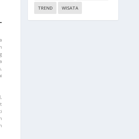
TREND
WISATA
L
a
h
g
a
,
i
,
t
i
n
n