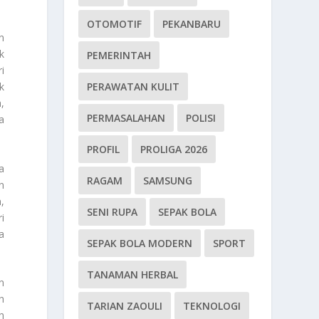
OTOMOTIF
PEKANBARU
n
k
PEMERINTAH
i
PERAWATAN KULIT
k
,
PERMASALAHAN
POLISI
a
PROFIL
PROLIGA 2026
a
RAGAM
SAMSUNG
n
,
SENI RUPA
SEPAK BOLA
i
a
SEPAK BOLA MODERN
SPORT
TANAMAN HERBAL
n
h
TARIAN ZAOULI
TEKNOLOGI
h