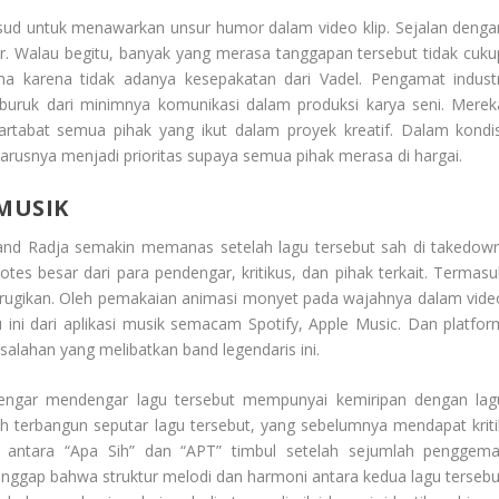
ud untuk menawarkan unsur humor dalam video klip. Sejalan denga
r. Walau begitu, banyak yang merasa tanggapan tersebut tidak cuku
a karena tidak adanya kesepakatan dari Vadel. Pengamat industr
buruk dari minimnya komunikasi dalam produksi karya seni. Merek
tabat semua pihak yang ikut dalam proyek kreatif. Dalam kondis
harusnya menjadi prioritas supaya semua pihak merasa di hargai.
 MUSIK
 Band Radja semakin memanas setelah lagu tersebut sah di takedown
protes besar dari para pendengar, kritikus, dan pihak terkait. Termasu
i rugikan. Oleh pemakaian animasi monyet pada wajahnya dalam vide
u ini dari aplikasi musik semacam Spotify, Apple Music. Dan platfor
asalahan yang melibatkan band legendaris ini.
ndengar mendengar lagu tersebut mempunyai kemiripan dengan lag
ah terbangun seputar lagu tersebut, yang sebelumnya mendapat kriti
pan antara “Apa Sih” dan “APT” timbul setelah sejumlah penggema
gap bahwa struktur melodi dan harmoni antara kedua lagu tersebu