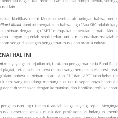
 beberapa bagian dari melodi utama di nilai hampir identik, sehingg
sisi lain.
rikan klarifikasi resmi. Mereka membantah tudingan bahwa merek
likasi Musik
band ini mengatakan bahwa lagu “Apa Sih” adalah kary
ap kemiripan dengan lagu “APT” merupakan kebetulan semata. Merek
ama dengan sejumlah pihak terkait untuk menuntaskan masalah in
atan sengit di kalangan penggemar musik dan praktisi industri.
NAI HAL INI
ni
menyayangkan kejadian ini, terutama penggemar setia Band Radja
 plagiat, tetapi sebuah karya orisinal yang merupakan ekspresi kreati
 klaim bahwa kemiripan antara “Apa Sih” dan “APT” ialah kebetulan
 seni yang terkadang memang sulit untuk sepenuhnya bebas dar
g dapat di selesaikan dengan komunikasi dan klarifikasi terbuka antar
 penghapusan lagu tersebut adalah langkah yang tepat. Menginga
usik. Beberapa kritikus musik dan profesional di bidang ini menila
e. Maka Band Radja wajib bertanggung jawab. Mereka berpendapa