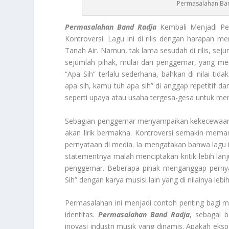
Permasalahan Ban
Permasalahan Band Radja
Kembali Menjadi Per
Kontroversi. Lagu ini di rilis dengan harapan me
Tanah Air. Namun, tak lama sesudah di rilis, seju
sejumlah pihak, mulai dari penggemar, yang mend
“Apa Sih” terlalu sederhana, bahkan di nilai t
apa sih, kamu tuh apa sih” di anggap repetitif da
seperti upaya atau usaha tergesa-gesa untuk men
Sebagian penggemar menyampaikan kekecewaannya
akan lirik bermakna. Kontroversi semakin mema
pernyataan di media. Ia mengatakan bahwa lagu
statementnya malah menciptakan kritik lebih lanj
penggemar. Beberapa pihak menganggap pernya
Sih” dengan karya musisi lain yang di nilainya leb
Permasalahan ini menjadi contoh penting bagi 
identitas.
Permasalahan Band Radja
, sebagai 
inovasi industri musik yang dinamis. Apakah e