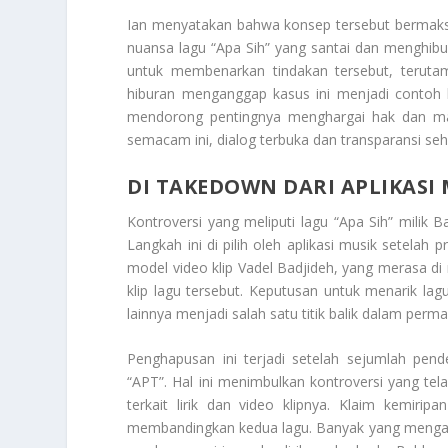
Ian menyatakan bahwa konsep tersebut bermaks
nuansa lagu “Apa Sih” yang santai dan menghibu
untuk membenarkan tindakan tersebut, terutam
hiburan menganggap kasus ini menjadi contoh 
mendorong pentingnya menghargai hak dan mar
semacam ini, dialog terbuka dan transparansi se
DI TAKEDOWN DARI APLIKASI
Kontroversi yang meliputi lagu “Apa Sih” milik
Langkah ini di pilih oleh aplikasi musik setelah 
model video klip Vadel Badjideh, yang merasa d
klip lagu tersebut. Keputusan untuk menarik lag
lainnya menjadi salah satu titik balik dalam perm
Penghapusan ini terjadi setelah sejumlah pe
“APT”. Hal ini menimbulkan kontroversi yang tel
terkait lirik dan video klipnya. Klaim kemiri
membandingkan kedua lagu. Banyak yang mengang