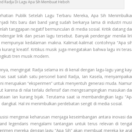
d Radja Di Lagu Apa Sih Membuat Heboh
hatian Publik Setelah Lagu Terbaru Mereka, Apa Sih Menimbulka
njadi hits baru dari band yang sudah berkarya lama di industri musi
mlah tanggapan negatif bermunculan di media sosial. Kritik datang dar
engar lirik dan pesan lagu tersebut. Banyak pendengar menilai liri
idak mempunyai kedalaman makna. Kalimat-kalimat contohnya “Apa sih
n kurang kreatif. Kritikus musik juga mengatakan bahwa lagu ini teras
gikuti tren musik modern.
, mengingat Radja selama ini di kenal dengan lagu-lagu yang kay
nas saat salah satu personel band Radja, Ian Kasela, menyampaika
 ini merupakan “eksperimen” untuk menyentuh generasi muda. Namun
ut karena di nilai terlalu defensif dan mengesampingkan masukan dar
taan Ian kurang bijak. Terutama saat ia membandingkan lagu “Ap
ih dangkal. Hal ini menimbulkan perdebatan sengit di media sosial.
musisi mengenai keharusan menjaga keseimbangan antara inovasi da
band legendaris mengalami tantangan untuk terus relevan di tenga
ksperimen mereka dengan lagu “Apa Sih” akan membuat mereka ke ara