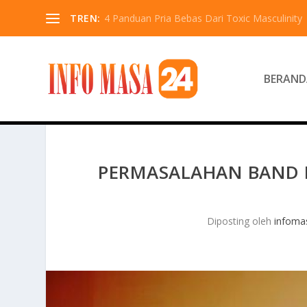
TREN:
4 Panduan Pria Bebas Dari Toxic Masculinity
BERAND
PERMASALAHAN BAND R
Diposting oleh
infoma