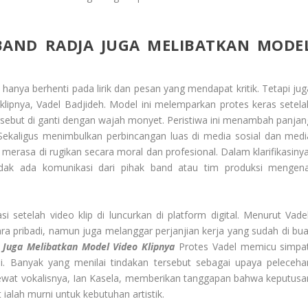
BAND RADJA JUGA MELIBATKAN MODE
 hanya berhenti pada lirik dan pesan yang mendapat kritik. Tetapi jug
lipnya, Vadel Badjideh. Model ini melemparkan protes keras setela
sebut di ganti dengan wajah monyet. Peristiwa ini menambah panjan
. Sekaligus menimbulkan perbincangan luas di media sosial dan medi
merasa di rugikan secara moral dan profesional. Dalam klarifikasinya
idak ada komunikasi dari pihak band atau tim produksi mengena
 setelah video klip di luncurkan di platform digital. Menurut Vadel
a pribadi, namun juga melanggar perjanjian kerja yang sudah di bua
Juga Melibatkan Model Video Klipnya
Protes Vadel memicu simpat
i. Banyak yang menilai tindakan tersebut sebagai upaya peleceha
a lewat vokalisnya, Ian Kasela, memberikan tanggapan bahwa keputusa
alah murni untuk kebutuhan artistik.