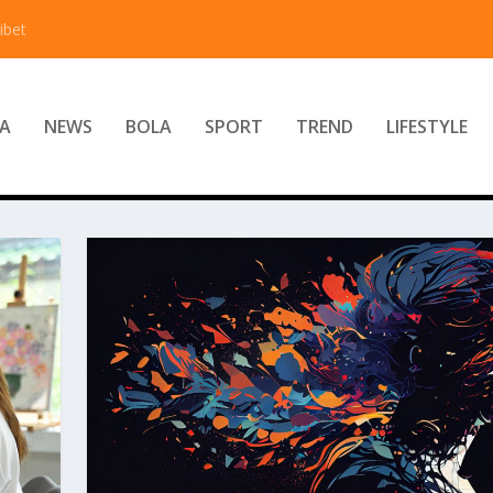
ibet
A
NEWS
BOLA
SPORT
TREND
LIFESTYLE