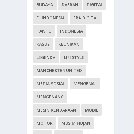
BUDAYA
DAERAH
DIGITAL
DI INDONESIA
ERA DIGITAL
HANTU
INDONESIA
KASUS
KEUNIKAN
LEGENDA
LIFESTYLE
MANCHESTER UNITED
MEDIA SOSIAL
MENGENAL
MENGENANG
MESIN KENDARAAN
MOBIL
MOTOR
MUSIM HUJAN