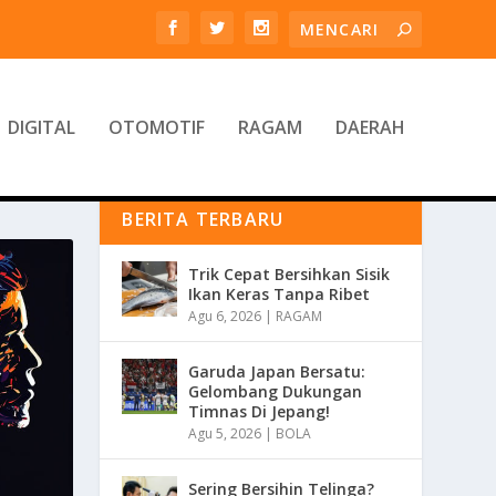
DIGITAL
OTOMOTIF
RAGAM
DAERAH
BERITA TERBARU
Trik Cepat Bersihkan Sisik
Ikan Keras Tanpa Ribet
Agu 6, 2026
|
RAGAM
Garuda Japan Bersatu:
Gelombang Dukungan
Timnas Di Jepang!
Agu 5, 2026
|
BOLA
Sering Bersihin Telinga?