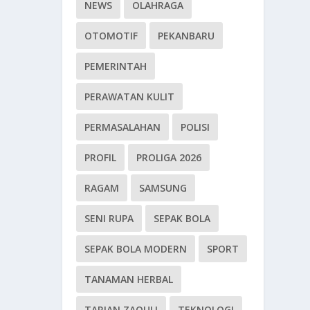
NEWS
OLAHRAGA
OTOMOTIF
PEKANBARU
PEMERINTAH
PERAWATAN KULIT
PERMASALAHAN
POLISI
PROFIL
PROLIGA 2026
RAGAM
SAMSUNG
SENI RUPA
SEPAK BOLA
SEPAK BOLA MODERN
SPORT
TANAMAN HERBAL
TARIAN ZAOULI
TEKNOLOGI