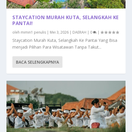
STAYCATION MURAH KUTA, SELANGKAH KE
PANTAI!
oleh
mimin1 penulis
|
Mei 3, 2026
|
DAERAH
|
0
|
Staycation Murah Kuta, Selangkah Ke Pantai Yang Bisa
menjadi Pilihan Para Wisatawan Tanpa Takut...
BACA SELENGKAPNYA