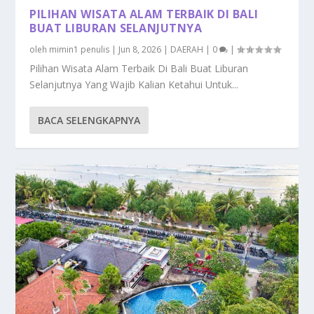
PILIHAN WISATA ALAM TERBAIK DI BALI
BUAT LIBURAN SELANJUTNYA
oleh
mimin1 penulis
|
Jun 8, 2026
|
DAERAH
|
0
|
Pilihan Wisata Alam Terbaik Di Bali Buat Liburan
Selanjutnya Yang Wajib Kalian Ketahui Untuk...
BACA SELENGKAPNYA