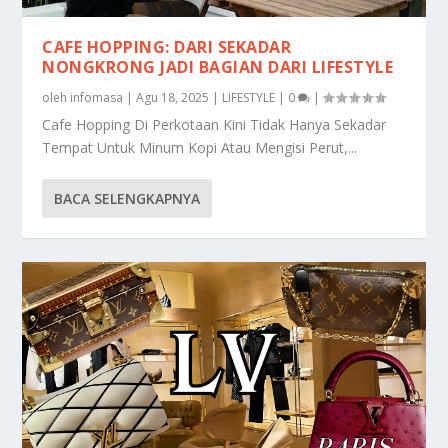
CAFE HOPPING: DARI SEKADAR
NONGKRONG JADI BAGIAN DARI LIFESTYLE
oleh
infomasa
|
Agu 18, 2025
|
LIFESTYLE
|
0
|
Cafe Hopping Di Perkotaan Kini Tidak Hanya Sekadar
Tempat Untuk Minum Kopi Atau Mengisi Perut,...
BACA SELENGKAPNYA