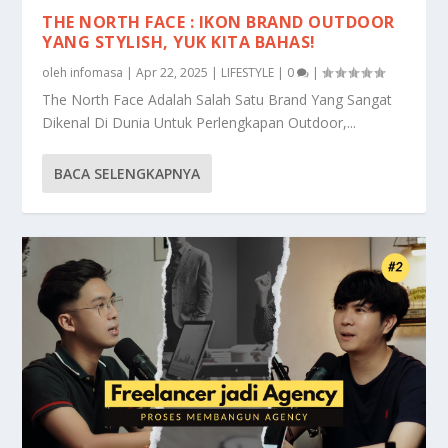
THE NORTH FACE : IKON BRAND OUTDOOR
YANG STYLISH, YUK KITA BAHAS!
oleh
infomasa
|
Apr 22, 2025
|
LIFESTYLE
|
0
|
The North Face Adalah Salah Satu Brand Yang Sangat
Dikenal Di Dunia Untuk Perlengkapan Outdoor,...
BACA SELENGKAPNYA