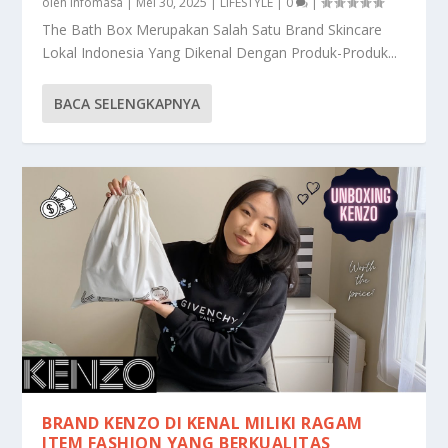
oleh
infomasa
|
Mei 30, 2025
|
LIFESTYLE
|
0
|
The Bath Box Merupakan Salah Satu Brand Skincare
Lokal Indonesia Yang Dikenal Dengan Produk-Produk...
BACA SELENGKAPNYA
BRAND KENZO DI KENAL MILIKI RAGAM
ITEM FASHION YANG BERKUALITAS