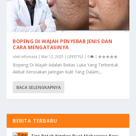
BOPENG DI WAJAH PENYEBAB JENIS DAN
CARA MENGATASINYA
oleh
infomasa
|
Mar 12, 2025
|
LIFESTYLE
|
0
|
Bopeng Di Wajah Adalah Bekas Luka Yang Terbentuk
Akibat Kerusakan Jaringan Kulit Yang Dalam,...
BACA SELENGKAPNYA
BERITA TERBARU
Tips Betah Ngekos Buat Mahasiswa Baru