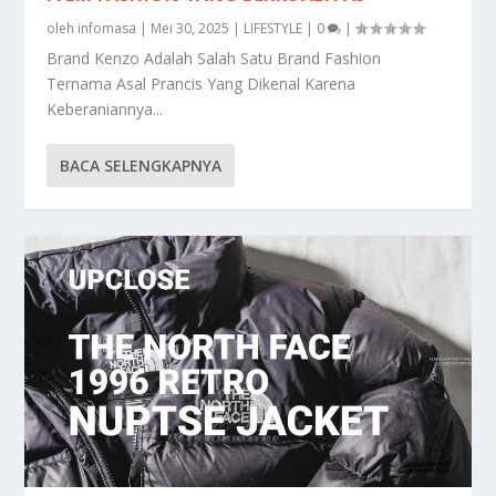
oleh
infomasa
|
Mei 30, 2025
|
LIFESTYLE
|
0
|
Brand Kenzo Adalah Salah Satu Brand Fashion
Ternama Asal Prancis Yang Dikenal Karena
Keberaniannya...
BACA SELENGKAPNYA