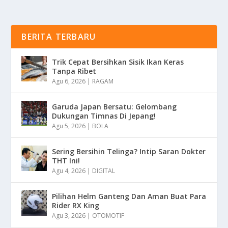
BERITA TERBARU
Trik Cepat Bersihkan Sisik Ikan Keras
Tanpa Ribet
Agu 6, 2026
|
RAGAM
Garuda Japan Bersatu: Gelombang
Dukungan Timnas Di Jepang!
Agu 5, 2026
|
BOLA
Sering Bersihin Telinga? Intip Saran Dokter
THT Ini!
Agu 4, 2026
|
DIGITAL
Pilihan Helm Ganteng Dan Aman Buat Para
Rider RX King
Agu 3, 2026
|
OTOMOTIF