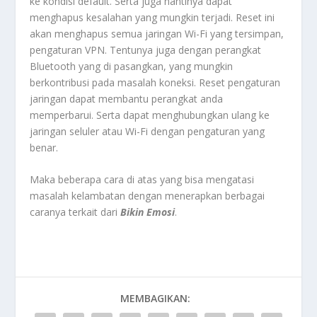
ke kondisi default. Serta juga nantinya dapat
menghapus kesalahan yang mungkin terjadi. Reset ini
akan menghapus semua jaringan Wi-Fi yang tersimpan,
pengaturan VPN. Tentunya juga dengan perangkat
Bluetooth yang di pasangkan, yang mungkin
berkontribusi pada masalah koneksi. Reset pengaturan
jaringan dapat membantu perangkat anda
memperbarui. Serta dapat menghubungkan ulang ke
jaringan seluler atau Wi-Fi dengan pengaturan yang
benar.
Maka beberapa cara di atas yang bisa mengatasi
masalah kelambatan dengan menerapkan berbagai
caranya terkait dari
Bikin Emosi
.
MEMBAGIKAN: