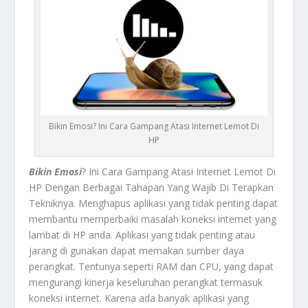
Bikin Emosi? Ini Cara Gampang Atasi Internet Lemot Di
HP
Bikin Emosi
? Ini Cara Gampang Atasi Internet Lemot Di
HP Dengan Berbagai Tahapan Yang Wajib Di Terapkan
Tekniknya.
Menghapus aplikasi yang tidak penting dapat
membantu memperbaiki masalah koneksi internet yang
lambat di HP anda. Aplikasi yang tidak penting atau
jarang di gunakan dapat memakan sumber daya
perangkat. Tentunya seperti RAM dan CPU, yang dapat
mengurangi kinerja keseluruhan perangkat termasuk
koneksi internet. Karena ada banyak aplikasi yang