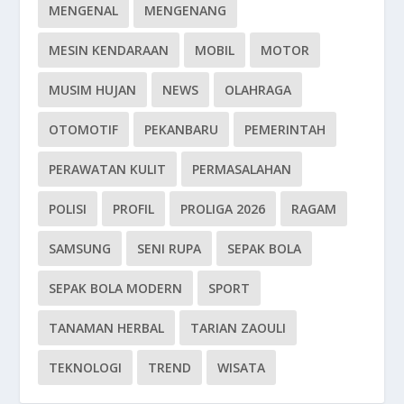
MENGENAL
MENGENANG
MESIN KENDARAAN
MOBIL
MOTOR
MUSIM HUJAN
NEWS
OLAHRAGA
OTOMOTIF
PEKANBARU
PEMERINTAH
PERAWATAN KULIT
PERMASALAHAN
POLISI
PROFIL
PROLIGA 2026
RAGAM
SAMSUNG
SENI RUPA
SEPAK BOLA
SEPAK BOLA MODERN
SPORT
TANAMAN HERBAL
TARIAN ZAOULI
TEKNOLOGI
TREND
WISATA