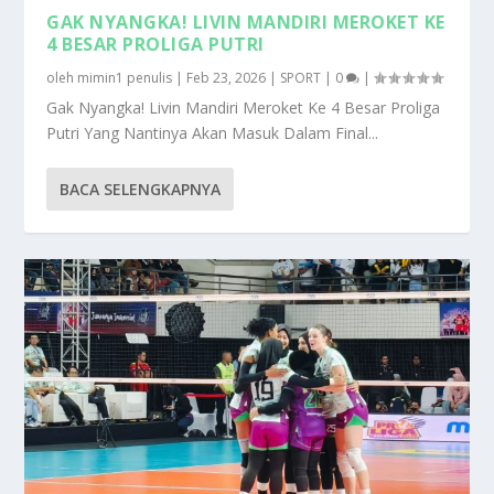
GAK NYANGKA! LIVIN MANDIRI MEROKET KE
4 BESAR PROLIGA PUTRI
oleh
mimin1 penulis
|
Feb 23, 2026
|
SPORT
|
0
|
Gak Nyangka! Livin Mandiri Meroket Ke 4 Besar Proliga
Putri Yang Nantinya Akan Masuk Dalam Final...
BACA SELENGKAPNYA