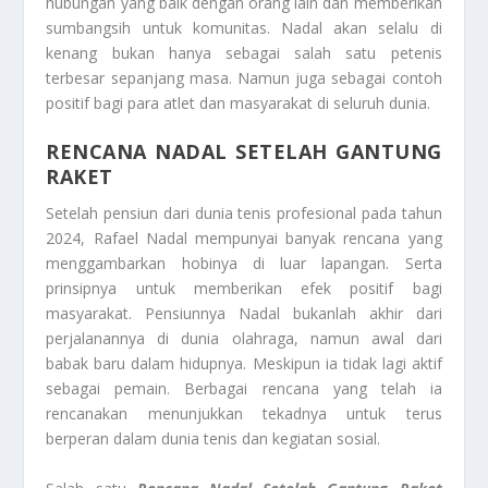
hubungan yang baik dengan orang lain dan memberikan
sumbangsih untuk komunitas. Nadal akan selalu di
kenang bukan hanya sebagai salah satu petenis
terbesar sepanjang masa. Namun juga sebagai contoh
positif bagi para atlet dan masyarakat di seluruh dunia.
RENCANA NADAL SETELAH GANTUNG
RAKET
Setelah pensiun dari dunia tenis profesional pada tahun
2024, Rafael Nadal mempunyai banyak rencana yang
menggambarkan hobinya di luar lapangan. Serta
prinsipnya untuk memberikan efek positif bagi
masyarakat. Pensiunnya Nadal bukanlah akhir dari
perjalanannya di dunia olahraga, namun awal dari
babak baru dalam hidupnya. Meskipun ia tidak lagi aktif
sebagai pemain. Berbagai rencana yang telah ia
rencanakan menunjukkan tekadnya untuk terus
berperan dalam dunia tenis dan kegiatan sosial.