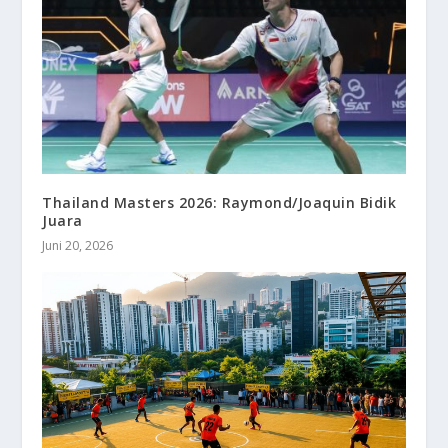
Thailand Masters 2026: Raymond/Joaquin Bidik
Juara
Juni 20, 2026