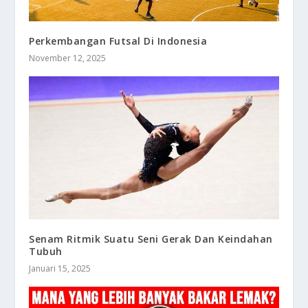
Perkembangan Futsal Di Indonesia
November 12, 2025
Senam Ritmik Suatu Seni Gerak Dan Keindahan
Tubuh
Januari 15, 2025