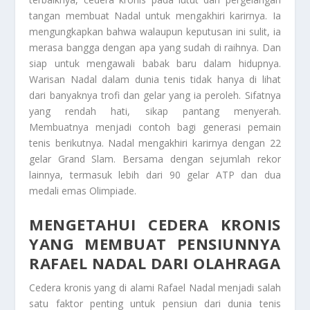
tangan membuat Nadal untuk mengakhiri karirnya. Ia
mengungkapkan bahwa walaupun keputusan ini sulit, ia
merasa bangga dengan apa yang sudah di raihnya. Dan
siap untuk mengawali babak baru dalam hidupnya.
Warisan Nadal dalam dunia tenis tidak hanya di lihat
dari banyaknya trofi dan gelar yang ia peroleh. Sifatnya
yang rendah hati, sikap pantang menyerah.
Membuatnya menjadi contoh bagi generasi pemain
tenis berikutnya. Nadal mengakhiri karirnya dengan 22
gelar Grand Slam. Bersama dengan sejumlah rekor
lainnya, termasuk lebih dari 90 gelar ATP dan dua
medali emas Olimpiade.
MENGETAHUI CEDERA KRONIS
YANG MEMBUAT PENSIUNNYA
RAFAEL NADAL DARI OLAHRAGA
Cedera kronis yang di alami Rafael Nadal menjadi salah
satu faktor penting untuk pensiun dari dunia tenis