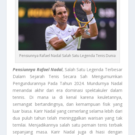
Pensiunnya Rafael Nadal Salah Satu Legenda Tenis Dunia
Pensiunnya Rafael Nadal
, Salah Satu Legenda Terbesar
Dalam Sejarah Tenis Secara Sah Mengumumkan
Pengundurannya Pada Tahun 2024. Mundurnya Nadal
menandai akhir dari era dominasi spektakuler dalam
tennis. Di mana ia di kenal karena keuletannya,
semangat bertandingnya, dan kemampuan fisik yang
luar biasa. Karir Nadal yang cemerlang selama lebih dari
dua puluh tahun telah meninggalkan warisan yang tak
ternilai. Menjadikannya salah satu pemain tenis terbaik
sepanjang masa. Karir Nadal juga di hiasi dengan