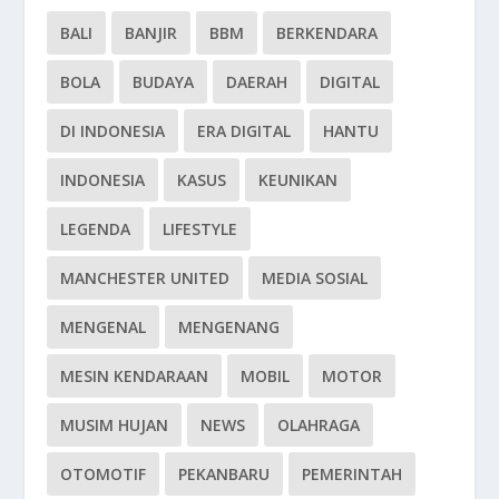
BALI
BANJIR
BBM
BERKENDARA
BOLA
BUDAYA
DAERAH
DIGITAL
DI INDONESIA
ERA DIGITAL
HANTU
INDONESIA
KASUS
KEUNIKAN
LEGENDA
LIFESTYLE
MANCHESTER UNITED
MEDIA SOSIAL
MENGENAL
MENGENANG
MESIN KENDARAAN
MOBIL
MOTOR
MUSIM HUJAN
NEWS
OLAHRAGA
OTOMOTIF
PEKANBARU
PEMERINTAH