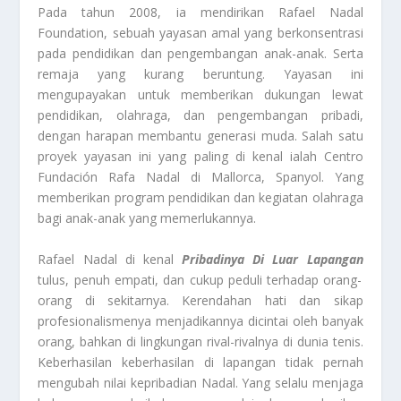
Pada tahun 2008, ia mendirikan Rafael Nadal
Foundation, sebuah yayasan amal yang berkonsentrasi
pada pendidikan dan pengembangan anak-anak. Serta
remaja yang kurang beruntung. Yayasan ini
mengupayakan untuk memberikan dukungan lewat
pendidikan, olahraga, dan pengembangan pribadi,
dengan harapan membantu generasi muda. Salah satu
proyek yayasan ini yang paling di kenal ialah Centro
Fundación Rafa Nadal di Mallorca, Spanyol. Yang
memberikan program pendidikan dan kegiatan olahraga
bagi anak-anak yang memerlukannya.
Rafael Nadal di kenal
Pribadinya Di Luar Lapangan
tulus, penuh empati, dan cukup peduli terhadap orang-
orang di sekitarnya. Kerendahan hati dan sikap
profesionalismenya menjadikannya dicintai oleh banyak
orang, bahkan di lingkungan rival-rivalnya di dunia tenis.
Keberhasilan keberhasilan di lapangan tidak pernah
mengubah nilai kepribadian Nadal. Yang selalu menjaga