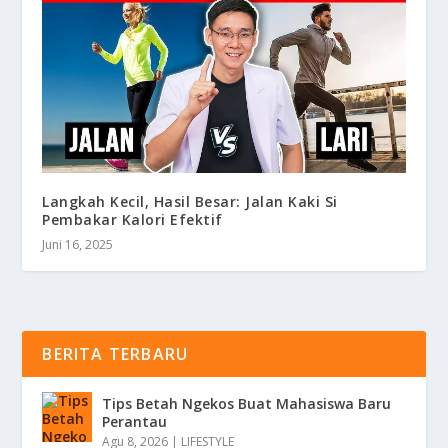
Langkah Kecil, Hasil Besar: Jalan Kaki Si
Pembakar Kalori Efektif
Juni 16, 2025
BERITA TERBARU
Tips Betah Ngekos Buat Mahasiswa Baru
Perantau
Agu 8, 2026
|
LIFESTYLE