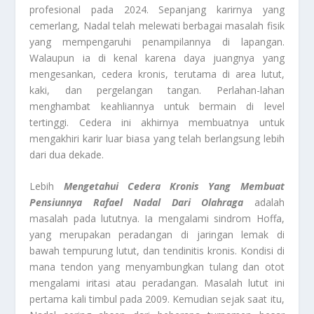
profesional pada 2024. Sepanjang karirnya yang
cemerlang, Nadal telah melewati berbagai masalah fisik
yang mempengaruhi penampilannya di lapangan.
Walaupun ia di kenal karena daya juangnya yang
mengesankan, cedera kronis, terutama di area lutut,
kaki, dan pergelangan tangan. Perlahan-lahan
menghambat keahliannya untuk bermain di level
tertinggi. Cedera ini akhirnya membuatnya untuk
mengakhiri karir luar biasa yang telah berlangsung lebih
dari dua dekade.
Lebih
Mengetahui Cedera Kronis Yang Membuat
Pensiunnya Rafael Nadal Dari Olahraga
adalah
masalah pada lututnya. Ia mengalami sindrom Hoffa,
yang merupakan peradangan di jaringan lemak di
bawah tempurung lutut, dan tendinitis kronis. Kondisi di
mana tendon yang menyambungkan tulang dan otot
mengalami iritasi atau peradangan. Masalah lutut ini
pertama kali timbul pada 2009. Kemudian sejak saat itu,