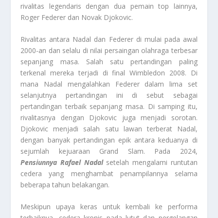
rivalitas legendaris dengan dua pemain top lainnya,
Roger Federer dan Novak Djokovic.
Rivalitas antara Nadal dan Federer di mulai pada awal
2000-an dan selalu di nilai persaingan olahraga terbesar
sepanjang masa. Salah satu pertandingan paling
terkenal mereka terjadi di final Wimbledon 2008. Di
mana Nadal mengalahkan Federer dalam lima set
selanjutnya pertandingan ini di sebut sebagai
pertandingan terbaik sepanjang masa. Di samping itu,
rivalitasnya dengan Djokovic juga menjadi sorotan.
Djokovic menjadi salah satu lawan terberat Nadal,
dengan banyak pertandingan epik antara keduanya di
sejumlah kejuaraan Grand Slam. Pada 2024,
Pensiunnya Rafael Nadal
setelah mengalami runtutan
cedera yang menghambat penampilannya selama
beberapa tahun belakangan.
Meskipun upaya keras untuk kembali ke performa
terbaiknya, cedera kronis pada lutut dan pergelangan