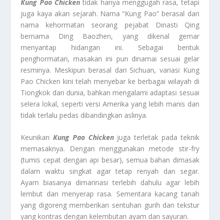
Kung Pao Chicken
tidak hanya menggugah rasa, tetapi
juga kaya akan sejarah. Nama “Kung Pao” berasal dari
nama kehormatan seorang pejabat Dinasti Qing
bernama Ding Baozhen, yang dikenal gemar
menyantap hidangan ini. Sebagai bentuk
penghormatan, masakan ini pun dinamai sesuai gelar
resminya. Meskipun berasal dari Sichuan, variasi Kung
Pao Chicken kini telah menyebar ke berbagai wilayah di
Tiongkok dan dunia, bahkan mengalami adaptasi sesuai
selera lokal, seperti versi Amerika yang lebih manis dan
tidak terlalu pedas dibandingkan aslinya.
Keunikan
Kung Pao Chicken
juga terletak pada teknik
memasaknya. Dengan menggunakan metode stir-fry
(tumis cepat dengan api besar), semua bahan dimasak
dalam waktu singkat agar tetap renyah dan segar.
Ayam biasanya dimarinasi terlebih dahulu agar lebih
lembut dan menyerap rasa. Sementara kacang tanah
yang digoreng memberikan sentuhan gurih dan tekstur
yang kontras dengan kelembutan ayam dan sayuran.