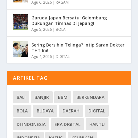
Agu 6, 2026
|
RAGAM
Garuda Japan Bersatu: Gelombang
Dukungan Timnas Di Jepang!
Agu 5, 2026
|
BOLA
Sering Bersihin Telinga? Intip Saran Dokter
THT Ini!
Agu 4, 2026
|
DIGITAL
ARTIKEL TAG
BALI
BANJIR
BBM
BERKENDARA
BOLA
BUDAYA
DAERAH
DIGITAL
DI INDONESIA
ERA DIGITAL
HANTU
INDONESIA
KASUS
KEUNIKAN