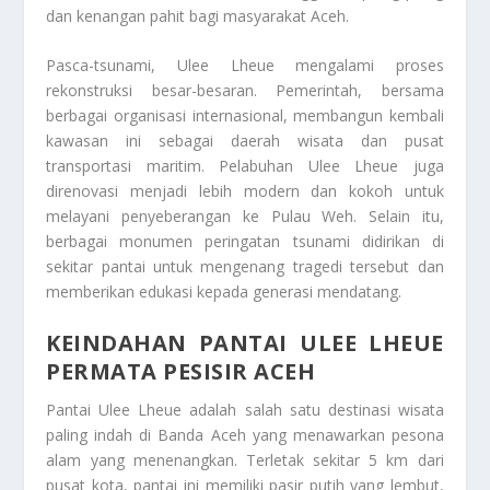
dan kenangan pahit bagi masyarakat Aceh.
Pasca-tsunami, Ulee Lheue mengalami proses
rekonstruksi besar-besaran. Pemerintah, bersama
berbagai organisasi internasional, membangun kembali
kawasan ini sebagai daerah wisata dan pusat
transportasi maritim. Pelabuhan Ulee Lheue juga
direnovasi menjadi lebih modern dan kokoh untuk
melayani penyeberangan ke Pulau Weh. Selain itu,
berbagai monumen peringatan tsunami didirikan di
sekitar pantai untuk mengenang tragedi tersebut dan
memberikan edukasi kepada generasi mendatang.
KEINDAHAN PANTAI ULEE LHEUE
PERMATA PESISIR ACEH
Pantai Ulee Lheue adalah salah satu destinasi wisata
paling indah di Banda Aceh yang menawarkan pesona
alam yang menenangkan. Terletak sekitar 5 km dari
pusat kota, pantai ini memiliki pasir putih yang lembut,