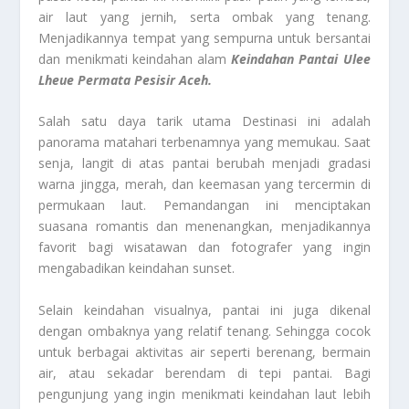
air laut yang jernih, serta ombak yang tenang.
Menjadikannya tempat yang sempurna untuk bersantai
dan menikmati keindahan alam
Keindahan Pantai Ulee
Lheue Permata Pesisir Aceh.
Salah satu daya tarik utama Destinasi ini adalah
panorama matahari terbenamnya yang memukau. Saat
senja, langit di atas pantai berubah menjadi gradasi
warna jingga, merah, dan keemasan yang tercermin di
permukaan laut. Pemandangan ini menciptakan
suasana romantis dan menenangkan, menjadikannya
favorit bagi wisatawan dan fotografer yang ingin
mengabadikan keindahan sunset.
Selain keindahan visualnya, pantai ini juga dikenal
dengan ombaknya yang relatif tenang. Sehingga cocok
untuk berbagai aktivitas air seperti berenang, bermain
air, atau sekadar berendam di tepi pantai. Bagi
pengunjung yang ingin menikmati keindahan laut lebih