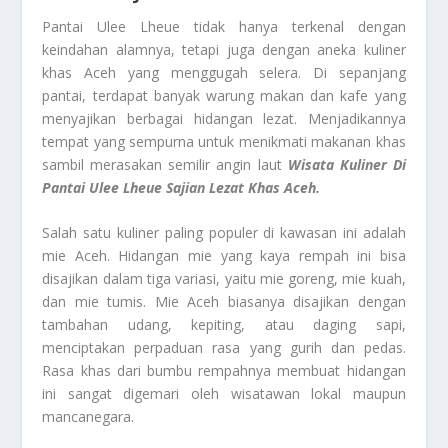
Pantai Ulee Lheue tidak hanya terkenal dengan
keindahan alamnya, tetapi juga dengan aneka kuliner
khas Aceh yang menggugah selera. Di sepanjang
pantai, terdapat banyak warung makan dan kafe yang
menyajikan berbagai hidangan lezat. Menjadikannya
tempat yang sempurna untuk menikmati makanan khas
sambil merasakan semilir angin laut
Wisata Kuliner Di
Pantai Ulee Lheue Sajian Lezat Khas Aceh.
Salah satu kuliner paling populer di kawasan ini adalah
mie Aceh. Hidangan mie yang kaya rempah ini bisa
disajikan dalam tiga variasi, yaitu mie goreng, mie kuah,
dan mie tumis. Mie Aceh biasanya disajikan dengan
tambahan udang, kepiting, atau daging sapi,
menciptakan perpaduan rasa yang gurih dan pedas.
Rasa khas dari bumbu rempahnya membuat hidangan
ini sangat digemari oleh wisatawan lokal maupun
mancanegara.