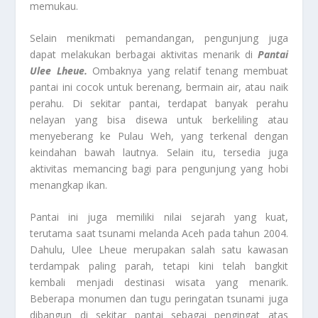
memukau.
Selain menikmati pemandangan, pengunjung juga
dapat melakukan berbagai aktivitas menarik di
Pantai
Ulee Lheue.
Ombaknya yang relatif tenang membuat
pantai ini cocok untuk berenang, bermain air, atau naik
perahu. Di sekitar pantai, terdapat banyak perahu
nelayan yang bisa disewa untuk berkeliling atau
menyeberang ke Pulau Weh, yang terkenal dengan
keindahan bawah lautnya. Selain itu, tersedia juga
aktivitas memancing bagi para pengunjung yang hobi
menangkap ikan.
Pantai ini juga memiliki nilai sejarah yang kuat,
terutama saat tsunami melanda Aceh pada tahun 2004.
Dahulu, Ulee Lheue merupakan salah satu kawasan
terdampak paling parah, tetapi kini telah bangkit
kembali menjadi destinasi wisata yang menarik.
Beberapa monumen dan tugu peringatan tsunami juga
dibangun di sekitar pantai sebagai pengingat atas