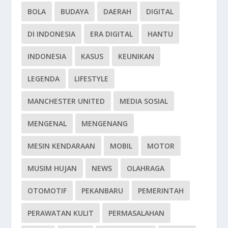
BOLA
BUDAYA
DAERAH
DIGITAL
DI INDONESIA
ERA DIGITAL
HANTU
INDONESIA
KASUS
KEUNIKAN
LEGENDA
LIFESTYLE
MANCHESTER UNITED
MEDIA SOSIAL
MENGENAL
MENGENANG
MESIN KENDARAAN
MOBIL
MOTOR
MUSIM HUJAN
NEWS
OLAHRAGA
OTOMOTIF
PEKANBARU
PEMERINTAH
PERAWATAN KULIT
PERMASALAHAN