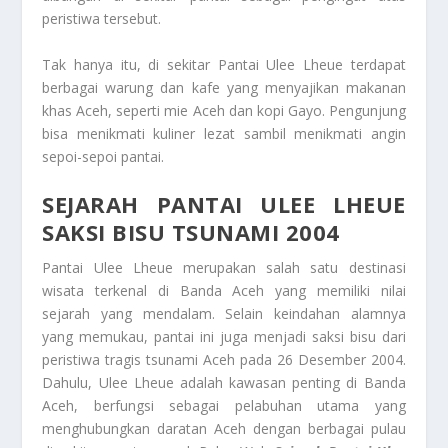
peristiwa tersebut.
Tak hanya itu, di sekitar Pantai Ulee Lheue terdapat
berbagai warung dan kafe yang menyajikan makanan
khas Aceh, seperti mie Aceh dan kopi Gayo. Pengunjung
bisa menikmati kuliner lezat sambil menikmati angin
sepoi-sepoi pantai.
SEJARAH PANTAI ULEE LHEUE
SAKSI BISU TSUNAMI 2004
Pantai Ulee Lheue merupakan salah satu destinasi
wisata terkenal di Banda Aceh yang memiliki nilai
sejarah yang mendalam. Selain keindahan alamnya
yang memukau, pantai ini juga menjadi saksi bisu dari
peristiwa tragis tsunami Aceh pada 26 Desember 2004.
Dahulu, Ulee Lheue adalah kawasan penting di Banda
Aceh, berfungsi sebagai pelabuhan utama yang
menghubungkan daratan Aceh dengan berbagai pulau