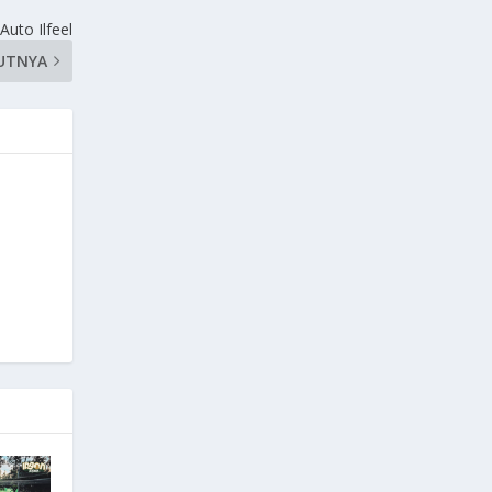
uto Ilfeel
UTNYA