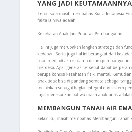
YANG JADI KEUTAMAANNYA
Tentu saja masih membahas
Kunci Indonesia Em
fakta lainnya adalah:
Kesehatan Anak Jadi Prioritas Pembangunan
Hal ini juga merupakan langkah strategis dan f
kedepan. Serta juga hal ini berangkat dari kesa
akan menjadi aktor utama dalam pembangunan na
merdeka. Agar generasi tersebut dapat berperan
berupa kondisi kesehatan fisik, mental. Kemudian
anak tidak bisa di pandang semata sebagai tang
melainkan sebagai bagian integral dari sistem pe
juga menekankan bahwa masa anak-anak adalah pe
MEMBANGUN TANAH AIR EMAS:
Selain itu, masih membahas
Membangun Tanah Ai
Pendidikan Dan Kecerdasan Menjadi Penentu Da