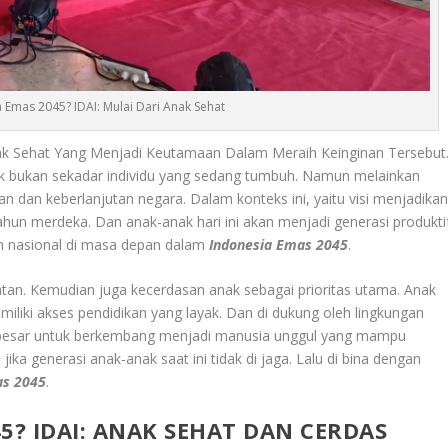
 Emas 2045? IDAI: Mulai Dari Anak Sehat
Anak Sehat Yang Menjadi Keutamaan Dalam Meraih Keinginan Tersebut
k bukan sekadar individu yang sedang tumbuh. Namun melainkan
n dan keberlanjutan negara. Dalam konteks ini, yaitu visi menjadika
hun merdeka. Dan anak-anak hari ini akan menjadi generasi produktif
 nasional di masa depan dalam
Indonesia Emas 2045
.
atan. Kemudian juga kecerdasan anak sebagai prioritas utama. Anak
miliki akses pendidikan yang layak. Dan di dukung oleh lingkungan
g besar untuk berkembang menjadi manusia unggul yang mampu
jika generasi anak-anak saat ini tidak di jaga. Lalu di bina dengan
as 2045
.
5? IDAI: ANAK SEHAT DAN CERDAS