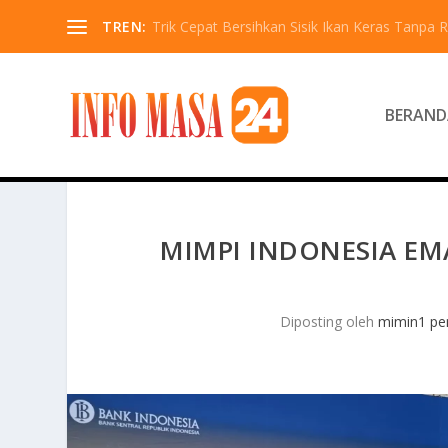
TREN:
Trik Cepat Bersihkan Sisik Ikan Keras Tanpa R
BERAND
MIMPI INDONESIA EMA
Diposting oleh
mimin1 pen