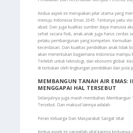
Kedua aspek ini merupakan pilar utama yang men
menuju Indonesia Emas 2045. Tentunya yaitu visi
abad. Dan juga kualitas sumber daya manusia aka
sehat secara fisik, anak-anak juga harus cerdas 
pelaku pembangunan yang kompeten. Kemudian ju
kecerdasan. Dan kualitas pendidikan anak tidak b
akan menentukan bagaimana Indonesia mampu be
Terlebih untuk teknologi, dan ekonomi global. Ke
di tentukan oleh lingkungan pendidikan dan pola 
MEMBANGUN TANAH AIR EMAS: I
MENGGAPAI HAL TERSEBUT
Selanjutnya juga masih membahas
Membangun Ta
Tersebut
. Dan maksud lainnya adalah:
Peran Keluarga Dan Masyarakat Sangat Vital
Kedua aspek ini sangatlah vital karena keduanya