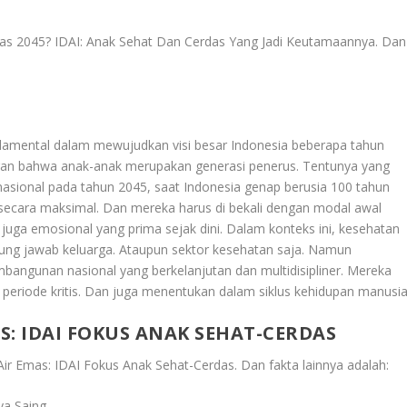
as 2045? IDAI: Anak Sehat Dan Cerdas Yang Jadi Keutamaannya
. Dan
undamental dalam mewujudkan visi besar Indonesia beberapa tahun
daran bahwa anak-anak merupakan generasi penerus. Tentunya yang
sional pada tahun 2045, saat Indonesia genap berusia 100 tahun
 secara maksimal. Dan mereka harus di bekali dengan modal awal
 juga emosional yang prima sejak dini. Dalam konteks ini, kesehatan
gung jawab keluarga. Ataupun sektor kesehatan saja. Namun
mbangunan nasional yang berkelanjutan dan multidisipliner. Mereka
riode kritis. Dan juga menentukan dalam siklus kehidupan manusia
 IDAI FOKUS ANAK SEHAT-CERDAS
r Emas: IDAI Fokus Anak Sehat-Cerdas
. Dan fakta lainnya adalah:
ya Saing