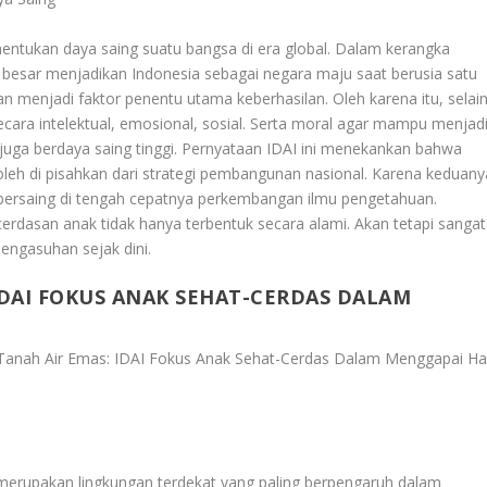
entukan daya saing suatu bangsa di era global. Dalam kerangka
 besar menjadikan Indonesia sebagai negara maju saat berusia satu
n menjadi faktor penentu utama keberhasilan. Oleh karena itu, selai
secara intelektual, emosional, sosial. Serta moral agar mampu menjad
ga berdaya saing tinggi. Pernyataan IDAI ini menekankan bahwa
oleh di pisahkan dari strategi pembangunan nasional. Karena keduany
rsaing di tengah cepatnya perkembangan ilmu pengetahuan.
cerdasan anak tidak hanya terbentuk secara alami. Akan tetapi sangat
pengasuhan sejak dini.
DAI FOKUS ANAK SEHAT-CERDAS DALAM
nah Air Emas: IDAI Fokus Anak Sehat-Cerdas Dalam Menggapai Ha
 merupakan lingkungan terdekat yang paling berpengaruh dalam