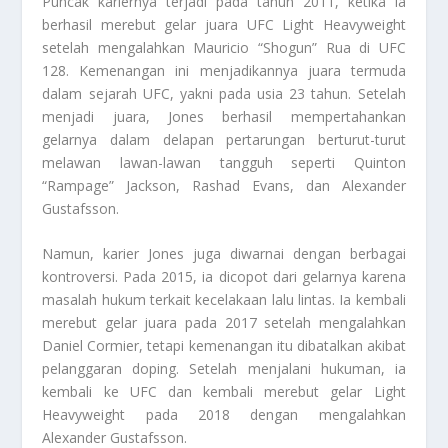
Puncak kariernya terjadi pada tahun 2011, ketika ia
berhasil merebut gelar juara UFC Light Heavyweight
setelah mengalahkan Mauricio “Shogun” Rua di UFC
128. Kemenangan ini menjadikannya juara termuda
dalam sejarah UFC, yakni pada usia 23 tahun. Setelah
menjadi juara, Jones berhasil mempertahankan
gelarnya dalam delapan pertarungan berturut-turut
melawan lawan-lawan tangguh seperti Quinton
“Rampage” Jackson, Rashad Evans, dan Alexander
Gustafsson.
Namun, karier Jones juga diwarnai dengan berbagai
kontroversi. Pada 2015, ia dicopot dari gelarnya karena
masalah hukum terkait kecelakaan lalu lintas. Ia kembali
merebut gelar juara pada 2017 setelah mengalahkan
Daniel Cormier, tetapi kemenangan itu dibatalkan akibat
pelanggaran doping. Setelah menjalani hukuman, ia
kembali ke UFC dan kembali merebut gelar Light
Heavyweight pada 2018 dengan mengalahkan
Alexander Gustafsson.