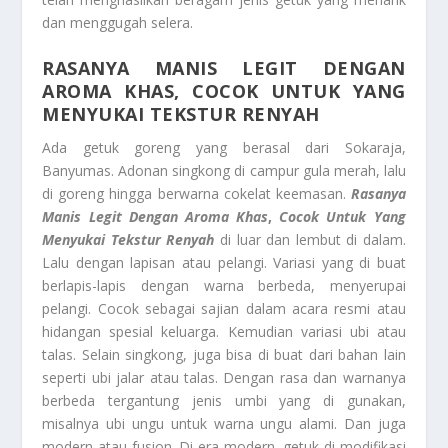
dan menggugah selera.
RASANYA MANIS LEGIT DENGAN
AROMA KHAS
,
COCOK UNTUK YANG
MENYUKAI TEKSTUR RENYAH
Ada getuk goreng yang berasal dari Sokaraja,
Banyumas. Adonan singkong di campur gula merah, lalu
di goreng hingga berwarna cokelat keemasan.
Rasanya
Manis Legit Dengan Aroma Khas
,
Cocok Untuk Yang
Menyukai Tekstur Renyah
di luar dan lembut di dalam.
Lalu dengan lapisan atau pelangi. Variasi yang di buat
berlapis-lapis dengan warna berbeda, menyerupai
pelangi. Cocok sebagai sajian dalam acara resmi atau
hidangan spesial keluarga. Kemudian variasi ubi atau
talas. Selain singkong, juga bisa di buat dari bahan lain
seperti ubi jalar atau talas. Dengan rasa dan warnanya
berbeda tergantung jenis umbi yang di gunakan,
misalnya ubi ungu untuk warna ungu alami. Dan juga
modern atau fusion. Di era modern, getuk di modifikasi