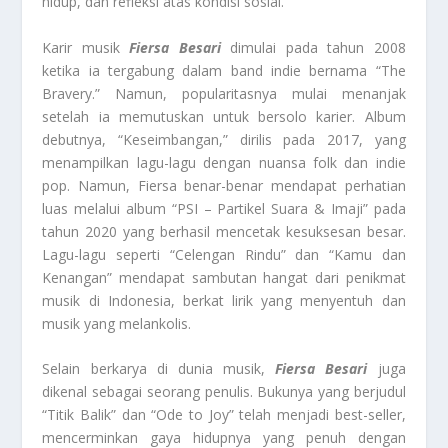
hidup, dan refleksi atas kondisi sosial.
Karir musik
Fiersa Besari
dimulai pada tahun 2008
ketika ia tergabung dalam band indie bernama “The
Bravery.” Namun, popularitasnya mulai menanjak
setelah ia memutuskan untuk bersolo karier. Album
debutnya, “Keseimbangan,” dirilis pada 2017, yang
menampilkan lagu-lagu dengan nuansa folk dan indie
pop. Namun, Fiersa benar-benar mendapat perhatian
luas melalui album “PSI – Partikel Suara & Imaji” pada
tahun 2020 yang berhasil mencetak kesuksesan besar.
Lagu-lagu seperti “Celengan Rindu” dan “Kamu dan
Kenangan” mendapat sambutan hangat dari penikmat
musik di Indonesia, berkat lirik yang menyentuh dan
musik yang melankolis.
Selain berkarya di dunia musik,
Fiersa Besari
juga
dikenal sebagai seorang penulis. Bukunya yang berjudul
“Titik Balik” dan “Ode to Joy” telah menjadi best-seller,
mencerminkan gaya hidupnya yang penuh dengan