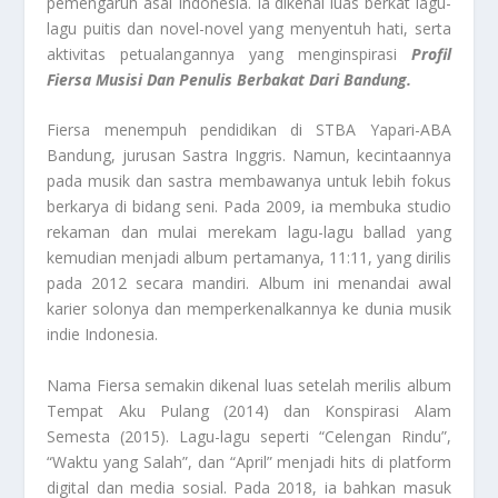
pemengaruh asal Indonesia. Ia dikenal luas berkat lagu-
lagu puitis dan novel-novel yang menyentuh hati, serta
aktivitas petualangannya yang menginspirasi
Profil
Fiersa Musisi Dan Penulis Berbakat Dari Bandung.
Fiersa menempuh pendidikan di STBA Yapari-ABA
Bandung, jurusan Sastra Inggris. Namun, kecintaannya
pada musik dan sastra membawanya untuk lebih fokus
berkarya di bidang seni. Pada 2009, ia membuka studio
rekaman dan mulai merekam lagu-lagu ballad yang
kemudian menjadi album pertamanya, 11:11, yang dirilis
pada 2012 secara mandiri. Album ini menandai awal
karier solonya dan memperkenalkannya ke dunia musik
indie Indonesia.
Nama Fiersa semakin dikenal luas setelah merilis album
Tempat Aku Pulang (2014) dan Konspirasi Alam
Semesta (2015). Lagu-lagu seperti “Celengan Rindu”,
“Waktu yang Salah”, dan “April” menjadi hits di platform
digital dan media sosial. Pada 2018, ia bahkan masuk