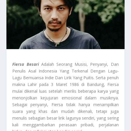
Fiersa Besari
Adalah Seorang Musisi, Penyanyi, Dan
Penulis Asal Indonesia Yang Terkenal Dengan Lagu-
Lagu Bernuansa Indie Dan Lirik Yang Puitis. Serta penuh
makna Lahir pada 3 Maret 1986 di Bandung, Fiersa
mulai dikenal luas setelah merilis beberapa karya yang
menonjolkan kejujuran emosional dalam musiknya.
Sebagai penyanyi, Fiersa tidak hanya menampilkan
suara yang khas dan mudah dikenali, tetapi juga
menulis sebagian besar lirik lagunya sendiri, yang sering
kali menggambarkan perasaan pribadi, perjalanan