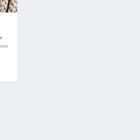
G
 mAh