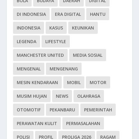
BOLA
BUDAYA
DAERAH
DIGITAL
DI INDONESIA
ERA DIGITAL
HANTU
INDONESIA
KASUS
KEUNIKAN
LEGENDA
LIFESTYLE
MANCHESTER UNITED
MEDIA SOSIAL
MENGENAL
MENGENANG
MESIN KENDARAAN
MOBIL
MOTOR
MUSIM HUJAN
NEWS
OLAHRAGA
OTOMOTIF
PEKANBARU
PEMERINTAH
PERAWATAN KULIT
PERMASALAHAN
POLISI
PROFIL
PROLIGA 2026
RAGAM