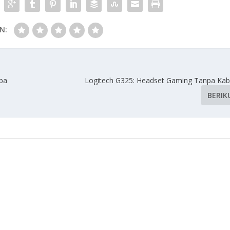
N:
iba
Logitech G325: Headset Gaming Tanpa Kab
BERIK