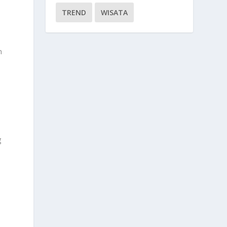
TREND
WISATA
n
n
g