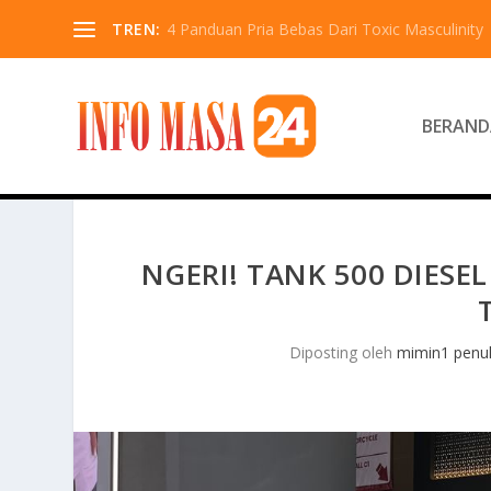
TREN:
4 Panduan Pria Bebas Dari Toxic Masculinity
BERAND
NGERI! TANK 500 DIESE
Diposting oleh
mimin1 penul