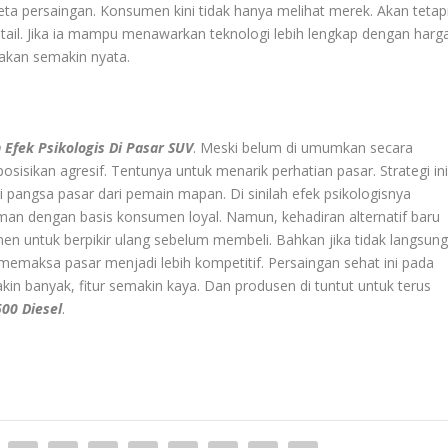
peta persaingan. Konsumen kini tidak hanya melihat merek. Akan tetap
tail. Jika ia mampu menawarkan teknologi lebih lengkap dengan harg
akan semakin nyata.
 Efek Psikologis Di Pasar SUV
. Meski belum di umumkan secara
osisikan agresif. Tentunya untuk menarik perhatian pasar. Strategi in
pangsa pasar dari pemain mapan. Di sinilah efek psikologisnya
 aman dengan basis konsumen loyal. Namun, kehadiran alternatif baru
en untuk berpikir ulang sebelum membeli. Bahkan jika tidak langsun
memaksa pasar menjadi lebih kompetitif. Persaingan sehat ini pada
n banyak, fitur semakin kaya. Dan produsen di tuntut untuk terus
500 Diesel
.