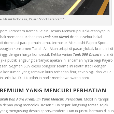
sel Masuk Indonesia, Pajero Sport Terancam?
Sport Terancam Karena Selain Desain Menyerupai Kekuatannyapun
embali memanas. Kehadiran
Tank 500 Diesel
disebut-sebut bakal
 di dominasi para pemain lama, termasuk Mitsubishi Pajero Sport.
agian konsumen Tanah Air. Akan tetapi di pasar global, brand ini di
inggi dengan harga kompetitif. Ketika varian
Tank 500 Diesel
mulai di
jika publik langsung bertanya: apakah ini ancaman nyata bagi Pajero
asan. Segmen SUV diesel bongsor selama ini relatif stabil dengan
a konsumen yang semakin kritis terhadap fitur, teknologi, dan value
terbuka. Di titik inilah ia hadir membawa warna baru.
PREMIUM YANG MENCURI PERHATIAN
agah Dan Aura Premium Yang Mencuri Perhatian
. Mobil ini tampil
cia depan yang mencolok. Kesan “SUV sejati” langsung terasa sejak
yang mengusung desain sporty-modern. Dan ia justru bermain di aur