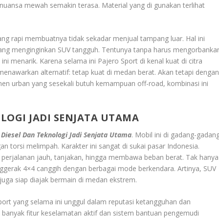
 nuansa mewah semakin terasa. Material yang di gunakan terlihat
.
n yang rapi membuatnya tidak sekadar menjual tampang luar. Hal ini
yang menginginkan SUV tangguh. Tentunya tanpa harus mengorbanka
i menarik. Karena selama ini Pajero Sport di kenal kuat di citra
menawarkan alternatif: tetap kuat di medan berat. Akan tetapi denga
umen urban yang sesekali butuh kemampuan off-road, kombinasi ini
LOGI JADI SENJATA UTAMA
Diesel Dan Teknologi Jadi Senjata Utama
. Mobil ini di gadang-gadan
 torsi melimpah. Karakter ini sangat di sukai pasar Indonesia.
 perjalanan jauh, tanjakan, hingga membawa beban berat. Tak hanya
nggerak 4×4 canggih dengan berbagai mode berkendara. Artinya, SUV
i juga siap diajak bermain di medan ekstrem.
Sport yang selama ini unggul dalam reputasi ketangguhan dan
a banyak fitur keselamatan aktif dan sistem bantuan pengemudi