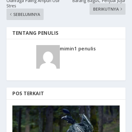
Olahraga Paling Ampuh Usir
Barang Bagus, Penjual Jujur
Stres
BERIKUTNYA
SEBELUMNYA
TENTANG PENULIS
mimin1 penulis
POS TERKAIT