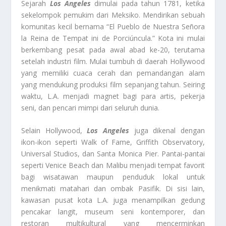
Sejarah
Los Angeles
dimulai pada tahun 1781, ketika
sekelompok pemukim dari Meksiko. Mendirikan sebuah
komunitas kecil bernama “El Pueblo de Nuestra Señora
la Reina de Tempat ini de Porciúncula.” Kota ini mulai
berkembang pesat pada awal abad ke-20, terutama
setelah industri film. Mulai tumbuh di daerah Hollywood
yang memiliki cuaca cerah dan pemandangan alam
yang mendukung produksi film sepanjang tahun. Seiring
waktu, L.A. menjadi magnet bagi para artis, pekerja
seni, dan pencari mimpi dari seluruh dunia.
Selain Hollywood,
Los Angeles
juga dikenal dengan
ikon-ikon seperti Walk of Fame, Griffith Observatory,
Universal Studios, dan Santa Monica Pier. Pantai-pantai
seperti Venice Beach dan Malibu menjadi tempat favorit
bagi wisatawan maupun penduduk lokal untuk
menikmati matahari dan ombak Pasifik. Di sisi lain,
kawasan pusat kota L.A. juga menampilkan gedung
pencakar langit, museum seni kontemporer, dan
restoran multikultural yang mencerminkan