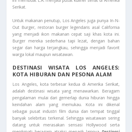
ini membuat L.A. menjadi pusat kuliner sehat di Amerika
Serikat.
Untuk makanan penutup, Los Angeles juga punya In-N-
Out Burger, restoran burger legendaris asal California
yang menjadi ikon makanan cepat saji khas kota ini.
Burger mereka sederhana tapi lezat, dengan bahan
segar dan harga terjangkau, sehingga menjadi favorit
warga lokal maupun wisatawan.
DESTINASI WISATA LOS ANGELES:
KOTA HIBURAN DAN PESONA ALAM
Los Angeles, kota terbesar kedua di Amerika Serikat,
adalah destinasi wisata yang menawarkan. Beragam
pengalaman mulai dari gemerlap dunia hiburan hingga
keindahan alam yang memukau. Kota ini dikenal
sebagai pusat industri film dunia dan tempat tinggal
banyak selebritas terkenal. Sehingga wisatawan sering
datang untuk merasakan sensasi Hollywood serta
menikmati beragam atraksi menarik lainnya
Destinasi