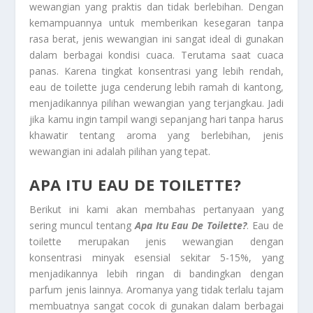
wewangian yang praktis dan tidak berlebihan. Dengan
kemampuannya untuk memberikan kesegaran tanpa
rasa berat, jenis wewangian ini sangat ideal di gunakan
dalam berbagai kondisi cuaca. Terutama saat cuaca
panas. Karena tingkat konsentrasi yang lebih rendah,
eau de toilette juga cenderung lebih ramah di kantong,
menjadikannya pilihan wewangian yang terjangkau. Jadi
jika kamu ingin tampil wangi sepanjang hari tanpa harus
khawatir tentang aroma yang berlebihan, jenis
wewangian ini adalah pilihan yang tepat.
APA ITU EAU DE TOILETTE?
Berikut ini kami akan membahas pertanyaan yang
sering muncul tentang
Apa Itu Eau De Toilette?
. Eau de
toilette merupakan jenis wewangian dengan
konsentrasi minyak esensial sekitar 5-15%, yang
menjadikannya lebih ringan di bandingkan dengan
parfum jenis lainnya. Aromanya yang tidak terlalu tajam
membuatnya sangat cocok di gunakan dalam berbagai