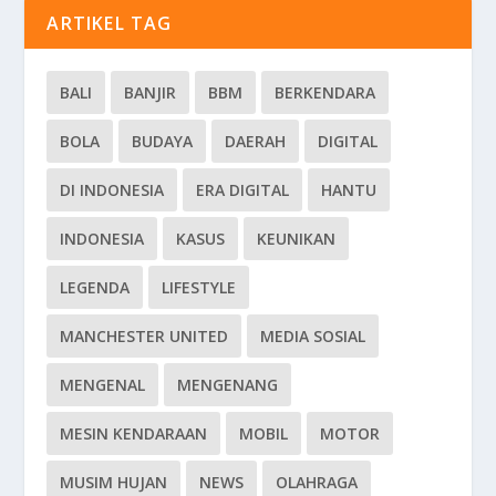
ARTIKEL TAG
BALI
BANJIR
BBM
BERKENDARA
BOLA
BUDAYA
DAERAH
DIGITAL
DI INDONESIA
ERA DIGITAL
HANTU
INDONESIA
KASUS
KEUNIKAN
LEGENDA
LIFESTYLE
MANCHESTER UNITED
MEDIA SOSIAL
MENGENAL
MENGENANG
MESIN KENDARAAN
MOBIL
MOTOR
MUSIM HUJAN
NEWS
OLAHRAGA