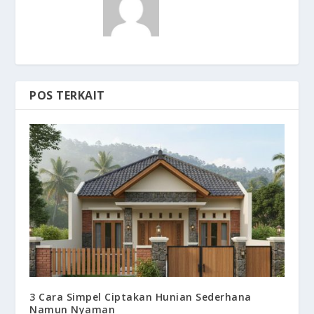
POS TERKAIT
3 Cara Simpel Ciptakan Hunian Sederhana
Namun Nyaman