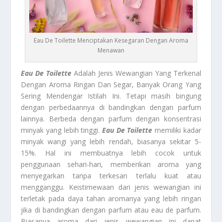
Eau De Toilette Menciptakan Kesegaran Dengan Aroma
Menawan
Eau De Toilette
Adalah Jenis Wewangian Yang Terkenal
Dengan Aroma Ringan Dan Segar, Banyak Orang Yang
Sering Mendengar Istilah Ini. Tetapi masih bingung
dengan perbedaannya di bandingkan dengan parfum
lainnya. Berbeda dengan parfum dengan konsentrasi
minyak yang lebih tinggi.
Eau De Toilette
memiliki kadar
minyak wangi yang lebih rendah, biasanya sekitar 5-
15%. Hal ini membuatnya lebih cocok untuk
penggunaan sehari-hari, memberikan aroma yang
menyegarkan tanpa terkesan terlalu kuat atau
mengganggu. Keistimewaan dari jenis wewangian ini
terletak pada daya tahan aromanya yang lebih ringan
jika di bandingkan dengan parfum atau eau de parfum.
Biasanya aroma dari jenis wewangian ini dapat