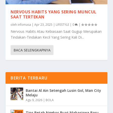
NERVOUS HABITS YANG SERING MUNCUL
SAAT TERTEKAN
oleh
infomasa
|
Apr 23, 2025
|
LIFESTYLE
|
0
|
Nervous Habits Atau Kebiasaan Saat Gugup Merupakan
Tindakan-Tindakan Kecil Yang Sering Kali Di...
BACA SELENGKAPNYA
BERITA TERBARU
Bantai Al Ain Setengah Lusin Gol, Man City
Melaju
Agu 9, 2026
|
BOLA
Tips Betah Ngekos Buat Mahasiswa Baru