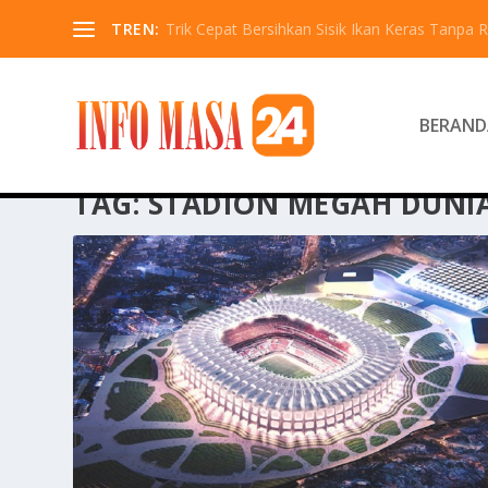
TREN:
Trik Cepat Bersihkan Sisik Ikan Keras Tanpa R
BERAND
TAG:
STADION MEGAH DUNI