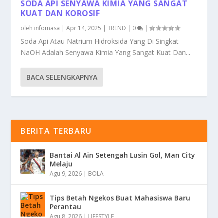
SODA API SENYAWA KIMIA YANG SANGAT
KUAT DAN KOROSIF
oleh
infomasa
|
Apr 14, 2025
|
TREND
|
0
|
Soda Api Atau Natrium Hidroksida Yang Di Singkat
NaOH Adalah Senyawa Kimia Yang Sangat Kuat Dan...
BACA SELENGKAPNYA
BERITA TERBARU
Bantai Al Ain Setengah Lusin Gol, Man City
Melaju
Agu 9, 2026
|
BOLA
Tips Betah Ngekos Buat Mahasiswa Baru
Perantau
Agu 8, 2026
|
LIFESTYLE