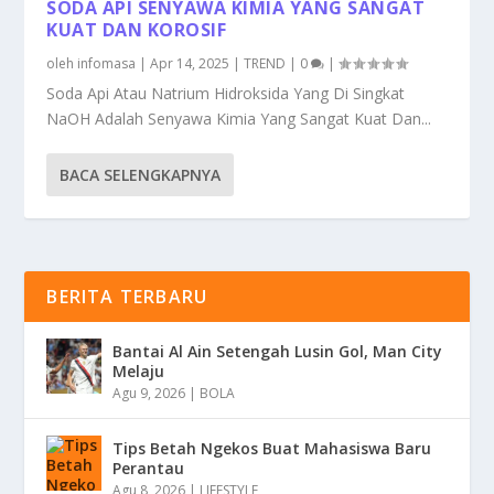
SODA API SENYAWA KIMIA YANG SANGAT
KUAT DAN KOROSIF
oleh
infomasa
|
Apr 14, 2025
|
TREND
|
0
|
Soda Api Atau Natrium Hidroksida Yang Di Singkat
NaOH Adalah Senyawa Kimia Yang Sangat Kuat Dan...
BACA SELENGKAPNYA
BERITA TERBARU
Bantai Al Ain Setengah Lusin Gol, Man City
Melaju
Agu 9, 2026
|
BOLA
Tips Betah Ngekos Buat Mahasiswa Baru
Perantau
Agu 8, 2026
|
LIFESTYLE