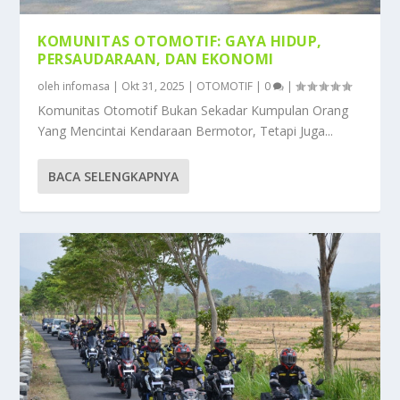
KOMUNITAS OTOMOTIF: GAYA HIDUP,
PERSAUDARAAN, DAN EKONOMI
oleh
infomasa
|
Okt 31, 2025
|
OTOMOTIF
|
0
|
Komunitas Otomotif Bukan Sekadar Kumpulan Orang
Yang Mencintai Kendaraan Bermotor, Tetapi Juga...
BACA SELENGKAPNYA