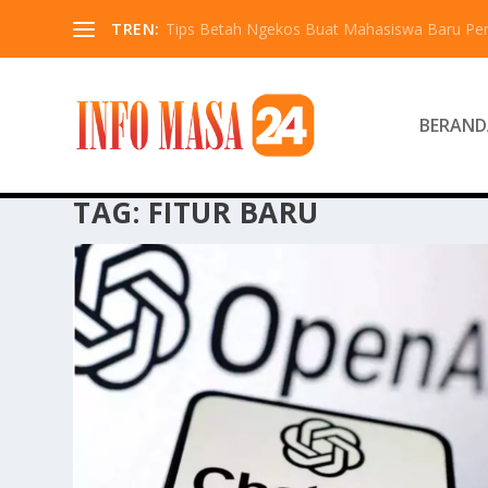
TREN:
Tips Betah Ngekos Buat Mahasiswa Baru Pe
BERAND
TAG:
FITUR BARU