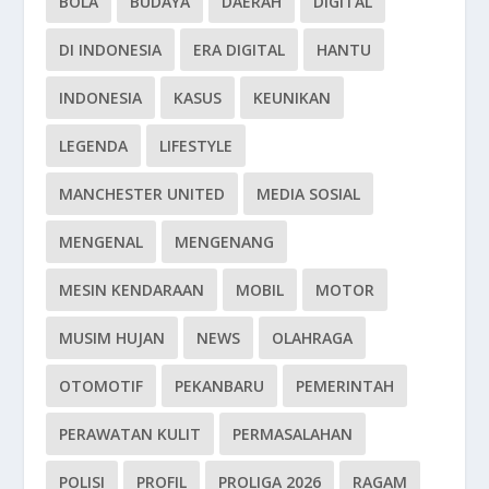
BOLA
BUDAYA
DAERAH
DIGITAL
DI INDONESIA
ERA DIGITAL
HANTU
INDONESIA
KASUS
KEUNIKAN
LEGENDA
LIFESTYLE
MANCHESTER UNITED
MEDIA SOSIAL
MENGENAL
MENGENANG
MESIN KENDARAAN
MOBIL
MOTOR
MUSIM HUJAN
NEWS
OLAHRAGA
OTOMOTIF
PEKANBARU
PEMERINTAH
PERAWATAN KULIT
PERMASALAHAN
POLISI
PROFIL
PROLIGA 2026
RAGAM